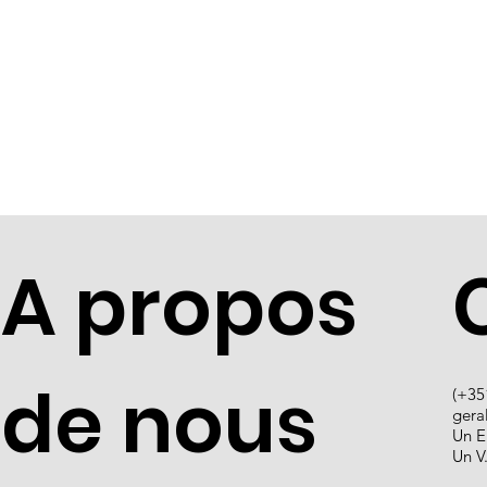
A propos
de nous
(+35
gera
Un E
Un V