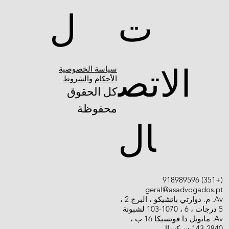
ل
ت
الاتص
سياسة الخصوصية
الأحكام والشروط
كل الحقوق
محفوظة
ال
(+351) 918989596
geral@asadvogados.pt
Av. م. دوارتي باتشيكو ، البرج 2 ،
5 درجات ، 6 ، 1070-103 لشبونة
Av. مانويل دا فونسيكا 16 ب ،
2840-143 سيكسال