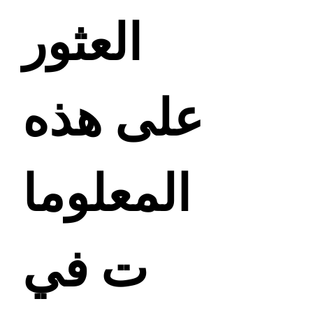
العثور
على هذه
المعلوما
ت في