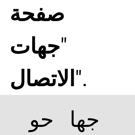
صفحة
"جهات
الاتصال".
حو
جها